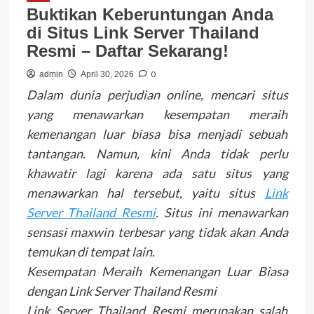
Buktikan Keberuntungan Anda
di Situs Link Server Thailand
Resmi – Daftar Sekarang!
0
admin
April 30, 2026
Dalam dunia perjudian online, mencari situs
yang menawarkan kesempatan meraih
kemenangan luar biasa bisa menjadi sebuah
tantangan. Namun, kini Anda tidak perlu
khawatir lagi karena ada satu situs yang
menawarkan hal tersebut, yaitu situs
Link
Server Thailand Resmi
. Situs ini menawarkan
sensasi maxwin terbesar yang tidak akan Anda
temukan di tempat lain.
Kesempatan Meraih Kemenangan Luar Biasa
dengan Link Server Thailand Resmi
Link Server Thailand Resmi merupakan salah