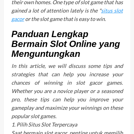
their own homes. One type of slot game that has
gained a lot of attention lately is the "
situs slot
gacor
or the slot game that is easy to win.
Panduan Lengkap
Bermain Slot Online yang
Menguntungkan
In this article, we will discuss some tips and
strategies that can help you increase your
chances of winning in slot gacor games.
Whether you are a novice player or a seasoned
pro, these tips can help you improve your
gameplay and maximize your winnings on these
popular slot games.
1. Pilih Situs Slot Terpercaya
Saat bermain slot gacor, penting untuk memilih