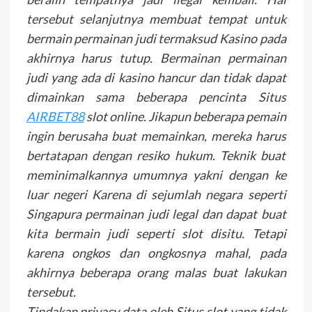
tersebut selanjutnya membuat tempat untuk
bermain permainan judi termaksud Kasino pada
akhirnya harus tutup. Bermainan permainan
judi yang ada di kasino hancur dan tidak dapat
dimainkan sama beberapa pencinta Situs
AIRBET88
slot online. Jikapun beberapa pemain
ingin berusaha buat memainkan, mereka harus
bertatapan dengan resiko hukum. Teknik buat
meminimalkannya umumnya yakni dengan ke
luar negeri Karena di sejumlah negara seperti
Singapura permainan judi legal dan dapat buat
kita bermain judi seperti slot disitu. Tetapi
karena ongkos dan ongkosnya mahal, pada
akhirnya beberapa orang malas buat lakukan
tersebut.
Tindakan privacy data oleh Situs slot yang tidak