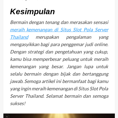
Kesimpulan
Bermain dengan tenang dan merasakan sensasi
meraih kemenangan di Situs Slot Pola Server
Thailand
merupakan pengalaman yang
mengasyikkan bagi para penggemar judi online.
Dengan strategi dan pengetahuan yang cukup,
kamu bisa memperbesar peluang untuk meraih
kemenangan yang besar. Jangan lupa untuk
selalu bermain dengan bijak dan bertanggung
jawab. Semoga artikel ini bermanfaat bagi kamu
yang ingin meraih kemenangan di Situs Slot Pola
Server Thailand. Selamat bermain dan semoga
sukses!