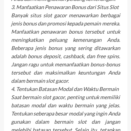
3. Manfaatkan Penawaran Bonus dari Situs Slot
Banyak situs slot gacor menawarkan berbagai
jenis bonus dan promosi kepada pemain mereka.
Manfaatkan penawaran bonus tersebut untuk
meningkatkan peluang kemenangan Anda.
Beberapa jenis bonus yang sering ditawarkan
adalah bonus deposit, cashback, dan free spins.
Jangan ragu untuk memanfaatkan bonus-bonus
tersebut dan maksimalkan keuntungan Anda
dalam bermain slot gacor.
4. Tentukan Batasan Modal dan Waktu Bermain
Saat bermain slot gacor, penting untuk memiliki
batasan modal dan waktu bermain yang jelas.
Tentukan seberapa besar modal yang ingin Anda
gunakan dalam bermain slot dan jangan
melebihi batasan tersebut. Selain itu, tetapkan