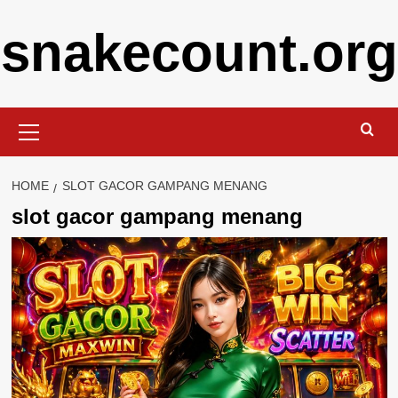
Skip
snakecount.org
to
content
Primary
Menu
HOME
SLOT GACOR GAMPANG MENANG
slot gacor gampang menang