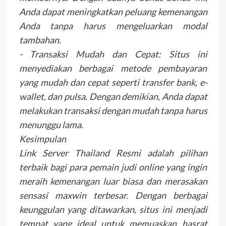
Anda dapat meningkatkan peluang kemenangan
Anda tanpa harus mengeluarkan modal
tambahan.
- Transaksi Mudah dan Cepat: Situs ini
menyediakan berbagai metode pembayaran
yang mudah dan cepat seperti transfer bank, e-
wallet, dan pulsa. Dengan demikian, Anda dapat
melakukan transaksi dengan mudah tanpa harus
menunggu lama.
Kesimpulan
Link Server Thailand Resmi adalah pilihan
terbaik bagi para pemain judi online yang ingin
meraih kemenangan luar biasa dan merasakan
sensasi maxwin terbesar. Dengan berbagai
keunggulan yang ditawarkan, situs ini menjadi
tempat yang ideal untuk memuaskan hasrat