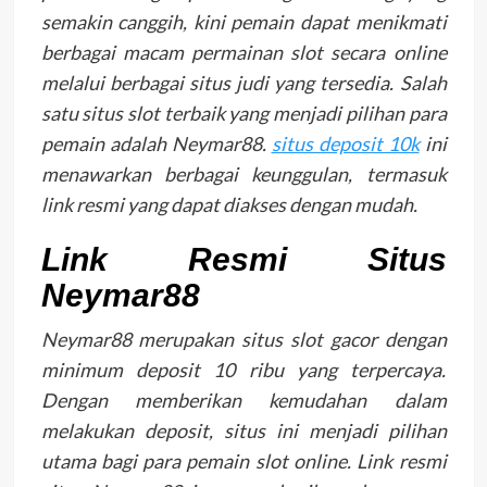
semakin canggih, kini pemain dapat menikmati
berbagai macam permainan slot secara online
melalui berbagai situs judi yang tersedia. Salah
satu situs slot terbaik yang menjadi pilihan para
pemain adalah Neymar88.
situs deposit 10k
ini
menawarkan berbagai keunggulan, termasuk
link resmi yang dapat diakses dengan mudah.
Link Resmi Situs
Neymar88
Neymar88 merupakan situs slot gacor dengan
minimum deposit 10 ribu yang terpercaya.
Dengan memberikan kemudahan dalam
melakukan deposit, situs ini menjadi pilihan
utama bagi para pemain slot online. Link resmi