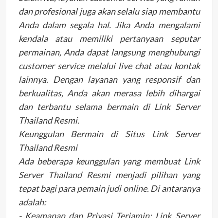
dan profesional juga akan selalu siap membantu
Anda dalam segala hal. Jika Anda mengalami
kendala atau memiliki pertanyaan seputar
permainan, Anda dapat langsung menghubungi
customer service melalui live chat atau kontak
lainnya. Dengan layanan yang responsif dan
berkualitas, Anda akan merasa lebih dihargai
dan terbantu selama bermain di Link Server
Thailand Resmi.
Keunggulan Bermain di Situs Link Server
Thailand Resmi
Ada beberapa keunggulan yang membuat Link
Server Thailand Resmi menjadi pilihan yang
tepat bagi para pemain judi online. Di antaranya
adalah:
- Keamanan dan Privasi Terjamin: Link Server