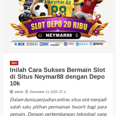
Slot
Inilah Cara Sukses Bermain Slot
di Situs Neymar88 dengan Depo
10k
0
admin
December 13, 2025
Dalam dunia perjudian online, situs slot menjadi
salah satu pilihan permainan favorit bagi para
pemain. Dengan perkembangan teknologi yang