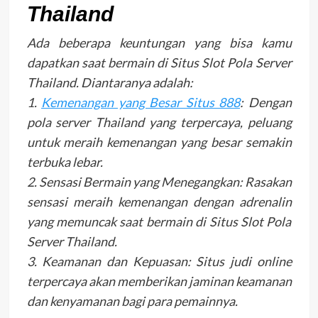
Thailand
Ada beberapa keuntungan yang bisa kamu
dapatkan saat bermain di Situs Slot Pola Server
Thailand. Diantaranya adalah:
1.
Kemenangan yang Besar Situs 888
: Dengan
pola server Thailand yang terpercaya, peluang
untuk meraih kemenangan yang besar semakin
terbuka lebar.
2. Sensasi Bermain yang Menegangkan: Rasakan
sensasi meraih kemenangan dengan adrenalin
yang memuncak saat bermain di Situs Slot Pola
Server Thailand.
3. Keamanan dan Kepuasan: Situs judi online
terpercaya akan memberikan jaminan keamanan
dan kenyamanan bagi para pemainnya.