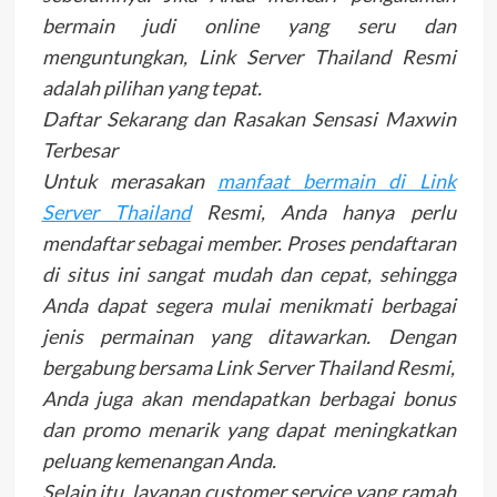
bermain judi online yang seru dan
menguntungkan, Link Server Thailand Resmi
adalah pilihan yang tepat.
Daftar Sekarang dan Rasakan Sensasi Maxwin
Terbesar
Untuk merasakan
manfaat bermain di Link
Server Thailand
Resmi, Anda hanya perlu
mendaftar sebagai member. Proses pendaftaran
di situs ini sangat mudah dan cepat, sehingga
Anda dapat segera mulai menikmati berbagai
jenis permainan yang ditawarkan. Dengan
bergabung bersama Link Server Thailand Resmi,
Anda juga akan mendapatkan berbagai bonus
dan promo menarik yang dapat meningkatkan
peluang kemenangan Anda.
Selain itu, layanan customer service yang ramah