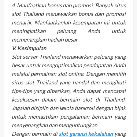
4. Manfaatkan bonus dan promosi: Banyak situs
slot Thailand menawarkan bonus dan promosi
menarik. Manfaatkanlah kesempatan ini untuk
meningkatkan peluang Anda untuk
memenangkan hadiah besar.
V. Kesimpulan
Slot server Thailand menawarkan peluang yang
besar untuk mengoptimalkan pendapatan Anda
melalui permainan slot online. Dengan memilih
situs slot Thailand yang handal dan mengikuti
tips-tips yang diberikan, Anda dapat mencapai
kesuksesan dalam bermain slot di Thailand.
Jagalah disiplin dan kelola bankroll dengan bijak
untuk memastikan pengalaman bermain yang
menyenangkan dan menguntungkan.
Dengan bermain di
slot garansi kekalahan
yang