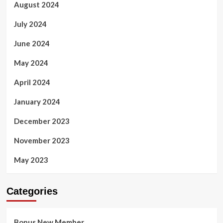
August 2024
July 2024
June 2024
May 2024
April 2024
January 2024
December 2023
November 2023
May 2023
Categories
Bonus New Member