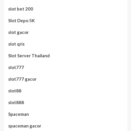
slot bet 200
Slot Depo 5K
slot gacor
slot qris
Slot Server Thailand
slot777
slot777 gacor
slot88
slot888
Spaceman
spaceman gacor