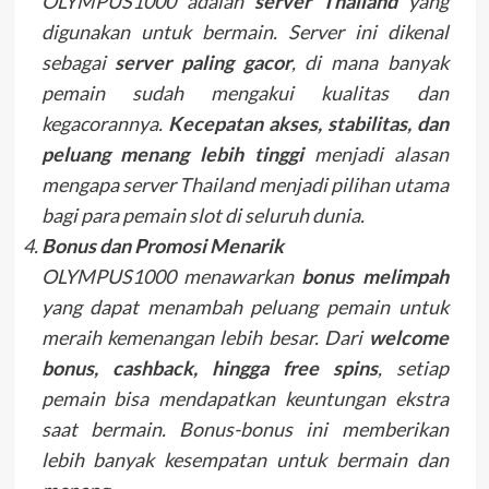
OLYMPUS1000 adalah
server Thailand
yang
digunakan untuk bermain. Server ini dikenal
sebagai
server paling gacor
, di mana banyak
pemain sudah mengakui kualitas dan
kegacorannya.
Kecepatan akses, stabilitas, dan
peluang menang lebih tinggi
menjadi alasan
mengapa server Thailand menjadi pilihan utama
bagi para pemain slot di seluruh dunia.
Bonus dan Promosi Menarik
OLYMPUS1000 menawarkan
bonus melimpah
yang dapat menambah peluang pemain untuk
meraih kemenangan lebih besar. Dari
welcome
bonus, cashback, hingga free spins
, setiap
pemain bisa mendapatkan keuntungan ekstra
saat bermain. Bonus-bonus ini memberikan
lebih banyak kesempatan untuk bermain dan