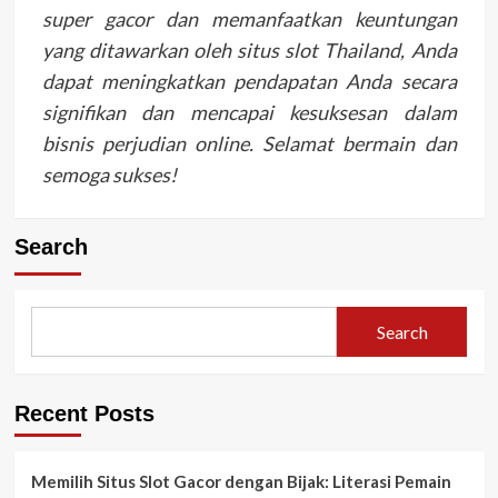
super gacor dan memanfaatkan keuntungan
yang ditawarkan oleh situs slot Thailand, Anda
dapat meningkatkan pendapatan Anda secara
signifikan dan mencapai kesuksesan dalam
bisnis perjudian online. Selamat bermain dan
semoga sukses!
Search
Search
Recent Posts
Memilih Situs Slot Gacor dengan Bijak: Literasi Pemain