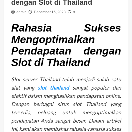
dengan Slot di Thailand
0
admin
December 15, 2023
Rahasia Sukses
Mengoptimalkan
Pendapatan dengan
Slot di Thailand
Slot server Thailand telah menjadi salah satu
alat yang
slot thailand
sangat populer dan
efektif dalam menghasilkan pendapatan online.
Dengan berbagai situs slot Thailand yang
tersedia, peluang untuk mengoptimalkan
pendapatan Anda sangat besar. Dalam artikel
ini, kami akan membahas rahasia-rahasia sukses