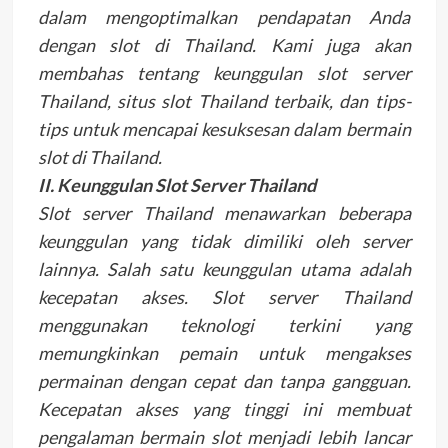
dalam mengoptimalkan pendapatan Anda
dengan slot di Thailand. Kami juga akan
membahas tentang keunggulan slot server
Thailand, situs slot Thailand terbaik, dan tips-
tips untuk mencapai kesuksesan dalam bermain
slot di Thailand.
II. Keunggulan Slot Server Thailand
Slot server Thailand menawarkan beberapa
keunggulan yang tidak dimiliki oleh server
lainnya. Salah satu keunggulan utama adalah
kecepatan akses. Slot server Thailand
menggunakan teknologi terkini yang
memungkinkan pemain untuk mengakses
permainan dengan cepat dan tanpa gangguan.
Kecepatan akses yang tinggi ini membuat
pengalaman bermain slot menjadi lebih lancar