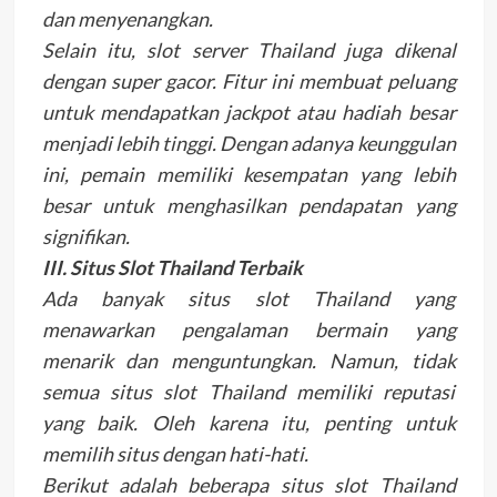
dan menyenangkan.
Selain itu, slot server Thailand juga dikenal
dengan super gacor. Fitur ini membuat peluang
untuk mendapatkan jackpot atau hadiah besar
menjadi lebih tinggi. Dengan adanya keunggulan
ini, pemain memiliki kesempatan yang lebih
besar untuk menghasilkan pendapatan yang
signifikan.
III. Situs Slot Thailand Terbaik
Ada banyak situs slot Thailand yang
menawarkan pengalaman bermain yang
menarik dan menguntungkan. Namun, tidak
semua situs slot Thailand memiliki reputasi
yang baik. Oleh karena itu, penting untuk
memilih situs dengan hati-hati.
Berikut adalah beberapa situs slot Thailand