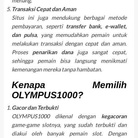
menang.
Transaksi Cepat dan Aman
Situs ini juga mendukung berbagai metode
pembayaran, seperti
transfer bank, e-wallet,
dan pulsa
, yang memudahkan pemain untuk
melakukan transaksi dengan cepat dan aman.
Proses
penarikan dana
juga sangat cepat,
sehingga pemain bisa langsung menikmati
kemenangan mereka tanpa hambatan.
Kenapa Memilih
OLYMPUS1000?
Gacor dan Terbukti
OLYMPUS1000 dikenal dengan
kegacoran
game-game slotnya, yang sudah terbukti dan
diakui oleh banyak pemain slot. Dengan