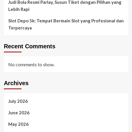
Judi Bola Resmi Parlay, Susun Tiket dengan Pilihan yang
Lebih Rapi
Slot Depo 5k: Tempat Bermain Slot yang Profesional dan
Terpercaya
Recent Comments
No comments to show.
Archives
July 2026
June 2026
May 2026