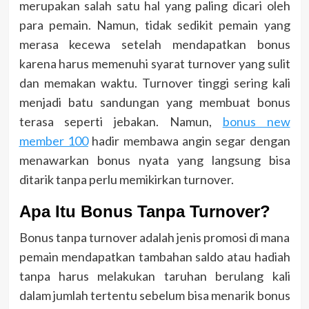
merupakan salah satu hal yang paling dicari oleh
para pemain. Namun, tidak sedikit pemain yang
merasa kecewa setelah mendapatkan bonus
karena harus memenuhi syarat turnover yang sulit
dan memakan waktu. Turnover tinggi sering kali
menjadi batu sandungan yang membuat bonus
terasa seperti jebakan. Namun,
bonus new
member 100
hadir membawa angin segar dengan
menawarkan bonus nyata yang langsung bisa
ditarik tanpa perlu memikirkan turnover.
Apa Itu Bonus Tanpa Turnover?
Bonus tanpa turnover adalah jenis promosi di mana
pemain mendapatkan tambahan saldo atau hadiah
tanpa harus melakukan taruhan berulang kali
dalam jumlah tertentu sebelum bisa menarik bonus