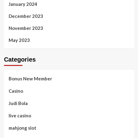
January 2024
December 2023
November 2023
May 2023
Categories
Bonus New Member
Casino
Judi Bola
live casino
mahjong slot