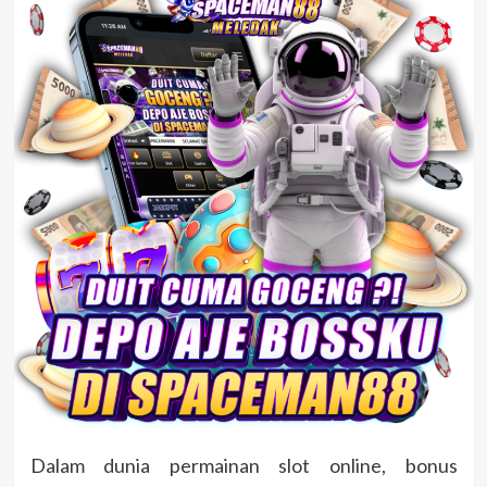
Dalam dunia permainan slot online, bonus