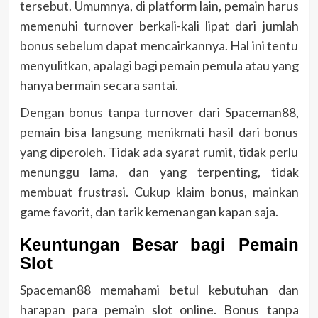
tersebut. Umumnya, di platform lain, pemain harus
memenuhi turnover berkali-kali lipat dari jumlah
bonus sebelum dapat mencairkannya. Hal ini tentu
menyulitkan, apalagi bagi pemain pemula atau yang
hanya bermain secara santai.
Dengan bonus tanpa turnover dari Spaceman88,
pemain bisa langsung menikmati hasil dari bonus
yang diperoleh. Tidak ada syarat rumit, tidak perlu
menunggu lama, dan yang terpenting, tidak
membuat frustrasi. Cukup klaim bonus, mainkan
game favorit, dan tarik kemenangan kapan saja.
Keuntungan Besar bagi Pemain
Slot
Spaceman88 memahami betul kebutuhan dan
harapan para pemain slot online. Bonus tanpa