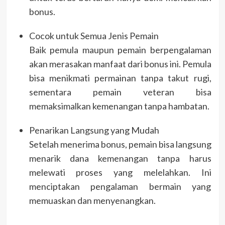
bonus.
Cocok untuk Semua Jenis Pemain
Baik pemula maupun pemain berpengalaman
akan merasakan manfaat dari bonus ini. Pemula
bisa menikmati permainan tanpa takut rugi,
sementara pemain veteran bisa
memaksimalkan kemenangan tanpa hambatan.
Penarikan Langsung yang Mudah
Setelah menerima bonus, pemain bisa langsung
menarik dana kemenangan tanpa harus
melewati proses yang melelahkan. Ini
menciptakan pengalaman bermain yang
memuaskan dan menyenangkan.