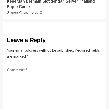
Keseruan Bermain Slot dengan Server Thailand
Super Gacor
admin
May 1, 2026
0
Leave a Reply
Your email address will not be published.
Required fields
are marked
*
Comment
*