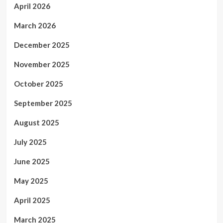
April 2026
March 2026
December 2025
November 2025
October 2025
September 2025
August 2025
July 2025
June 2025
May 2025
April 2025
March 2025