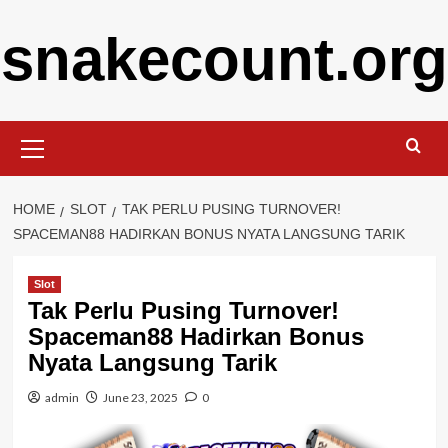
Skip
snakecount.org
to
content
Primary
Menu
HOME
SLOT
TAK PERLU PUSING TURNOVER!
SPACEMAN88 HADIRKAN BONUS NYATA LANGSUNG TARIK
Slot
Tak Perlu Pusing Turnover!
Spaceman88 Hadirkan Bonus
Nyata Langsung Tarik
admin
June 23, 2025
0