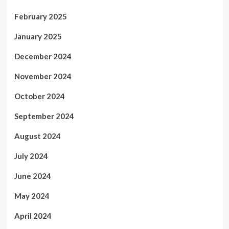
February 2025
January 2025
December 2024
November 2024
October 2024
September 2024
August 2024
July 2024
June 2024
May 2024
April 2024