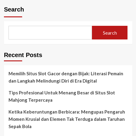
Search
Search
Recent Posts
Memilih Situs Slot Gacor dengan Bijak: Literasi Pemain
dan Langkah Melindungi Diri di Era Digital
Tips Profesional Untuk Menang Besar di Situs Slot
Mahjong Terpercaya
Ketika Keberuntungan Berbicara: Mengupas Pengaruh
Momen Krusial dan Elemen Tak Terduga dalam Taruhan
Sepak Bola