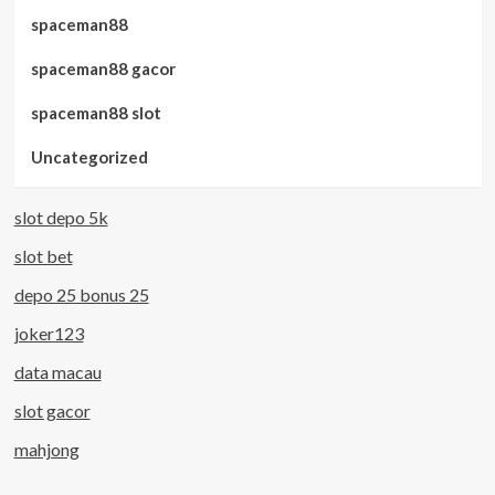
spaceman88
spaceman88 gacor
spaceman88 slot
Uncategorized
slot depo 5k
slot bet
depo 25 bonus 25
joker123
data macau
slot gacor
mahjong