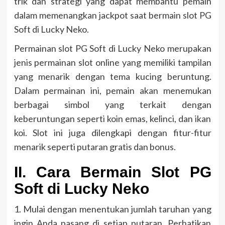
trik dan strategi yang dapat membantu pemain
dalam memenangkan jackpot saat bermain slot PG
Soft di Lucky Neko.
Permainan slot PG Soft di Lucky Neko merupakan
jenis permainan slot online yang memiliki tampilan
yang menarik dengan tema kucing beruntung.
Dalam permainan ini, pemain akan menemukan
berbagai simbol yang terkait dengan
keberuntungan seperti koin emas, kelinci, dan ikan
koi. Slot ini juga dilengkapi dengan fitur-fitur
menarik seperti putaran gratis dan bonus.
II. Cara Bermain Slot PG
Soft di Lucky Neko
1. Mulai dengan menentukan jumlah taruhan yang
ingin Anda pasang di setiap putaran. Perhatikan