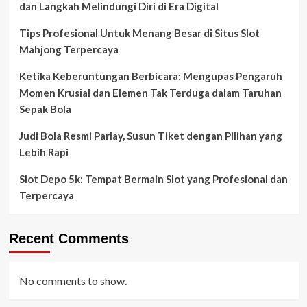
dan Langkah Melindungi Diri di Era Digital
Tips Profesional Untuk Menang Besar di Situs Slot
Mahjong Terpercaya
Ketika Keberuntungan Berbicara: Mengupas Pengaruh
Momen Krusial dan Elemen Tak Terduga dalam Taruhan
Sepak Bola
Judi Bola Resmi Parlay, Susun Tiket dengan Pilihan yang
Lebih Rapi
Slot Depo 5k: Tempat Bermain Slot yang Profesional dan
Terpercaya
Recent Comments
No comments to show.