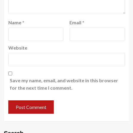
Name
*
Email
*
Website
Save my name, email, and website in this browser
for the next time I comment.