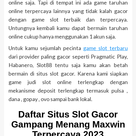
online saja. Tapi di tempat ini ada game taruhan
online terpercaya lainnya yang tidak kalah gacor
dengan game slot terbaik dan terpercaya.
Untungnya kembali kamu dapat bermain taruhan
online cukup hanya menggunakan 1 akun saja.
Untuk kamu sejumlah pecinta
game slot terbaru
dari provider paling gacor seperti Pragmatic Play,
Habanero, Slot88 tentu saja kamu akan betah
bermain di situs slot gacor. Karena kami siapkan
game judi slot online terlengkap dengan
mekanisme deposit terlengkap termasuk pulsa ,
dana , gopay , ovo sampai bank lokal.
Daftar Situs Slot Gacor
Gampang Menang Maxwin
Terpercaya 2023