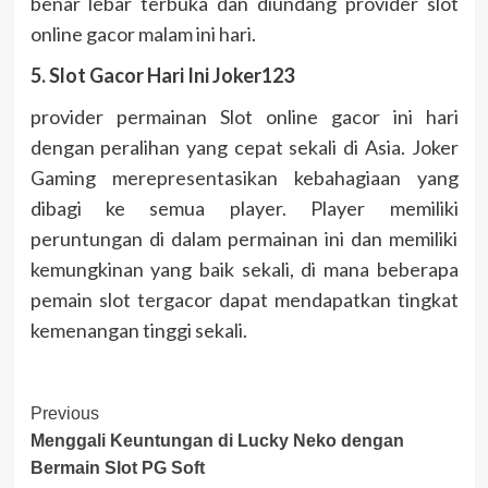
benar lebar terbuka dan diundang provider slot
online gacor malam ini hari.
5. Slot Gacor Hari Ini Joker123
provider permainan Slot online gacor ini hari
dengan peralihan yang cepat sekali di Asia. Joker
Gaming merepresentasikan kebahagiaan yang
dibagi ke semua player. Player memiliki
peruntungan di dalam permainan ini dan memiliki
kemungkinan yang baik sekali, di mana beberapa
pemain slot tergacor dapat mendapatkan tingkat
kemenangan tinggi sekali.
Post
Previous
Menggali Keuntungan di Lucky Neko dengan
Navigation
Bermain Slot PG Soft