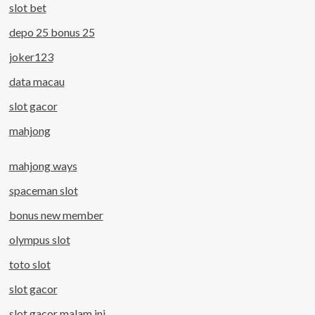
slot bet
depo 25 bonus 25
joker123
data macau
slot gacor
mahjong
mahjong ways
spaceman slot
bonus new member
olympus slot
toto slot
slot gacor
slot gacor malam ini