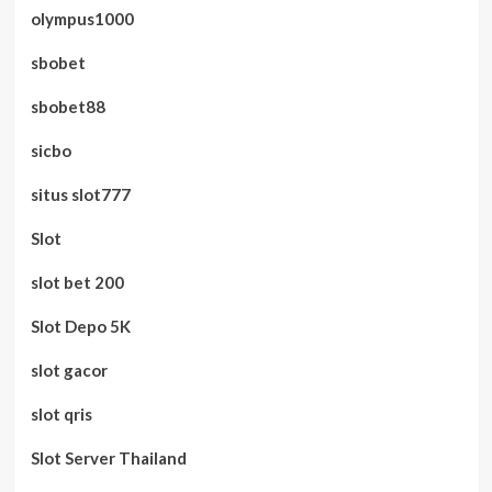
olympus1000
sbobet
sbobet88
sicbo
situs slot777
Slot
slot bet 200
Slot Depo 5K
slot gacor
slot qris
Slot Server Thailand