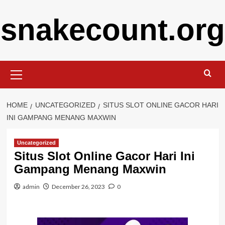
Skip
snakecount.org
to
content
Primary
Menu
HOME
UNCATEGORIZED
SITUS SLOT ONLINE GACOR HARI
INI GAMPANG MENANG MAXWIN
Uncategorized
Situs Slot Online Gacor Hari Ini
Gampang Menang Maxwin
admin
December 26, 2023
0