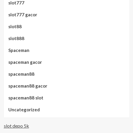
slot777
slot777 gacor
slot88
slot888
Spaceman
spaceman gacor
spaceman88
spaceman88 gacor
spaceman88 slot
Uncategorized
slot depo 5k