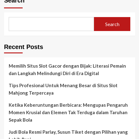
Search
Search
Recent Posts
Memilih Situs Slot Gacor dengan Bijak: Literasi Pemain
dan Langkah Melindungi Diri di Era Digital
Tips Profesional Untuk Menang Besar di Situs Slot
Mahjong Terpercaya
Ketika Keberuntungan Berbicara: Mengupas Pengaruh
Momen Krusial dan Elemen Tak Terduga dalam Taruhan
Sepak Bola
Judi Bola Resmi Parlay, Susun Tiket dengan Pilihan yang