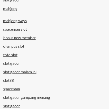
mahjong
mahjong ways
spaceman slot
bonus new member
olympus slot
toto slot
slot gacor
slot gacor malam ini
slot88
spaceman
slot gacor gampang menang
slot gacor