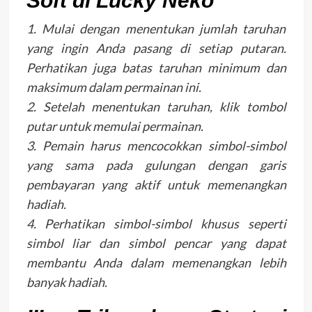
Soft di Lucky Neko
1. Mulai dengan menentukan jumlah taruhan
yang ingin Anda pasang di setiap putaran.
Perhatikan juga batas taruhan minimum dan
maksimum dalam permainan ini.
2. Setelah menentukan taruhan, klik tombol
putar untuk memulai permainan.
3. Pemain harus mencocokkan simbol-simbol
yang sama pada gulungan dengan garis
pembayaran yang aktif untuk memenangkan
hadiah.
4. Perhatikan simbol-simbol khusus seperti
simbol liar dan simbol pencar yang dapat
membantu Anda dalam memenangkan lebih
banyak hadiah.