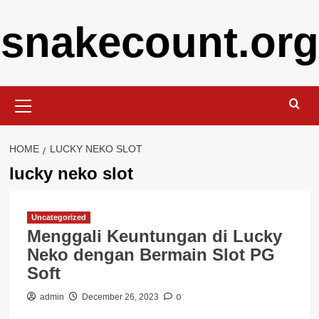
Skip
snakecount.org
to
content
Primary
Menu
HOME
LUCKY NEKO SLOT
lucky neko slot
Uncategorized
Menggali Keuntungan di Lucky
Neko dengan Bermain Slot PG
Soft
0
admin
December 26, 2023