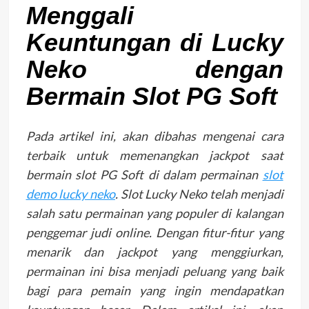
Menggali
Keuntungan di Lucky
Neko dengan
Bermain Slot PG Soft
Pada artikel ini, akan dibahas mengenai cara
terbaik untuk memenangkan jackpot saat
bermain slot PG Soft di dalam permainan
slot
demo lucky neko
. Slot Lucky Neko telah menjadi
salah satu permainan yang populer di kalangan
penggemar judi online. Dengan fitur-fitur yang
menarik dan jackpot yang menggiurkan,
permainan ini bisa menjadi peluang yang baik
bagi para pemain yang ingin mendapatkan