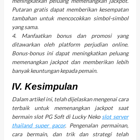
meningkatkan peluang memenangkan jackpot.
Putaran gratis dapat memberikan kesempatan
tambahan untuk mencocokkan simbol-simbol
yang sama.
4. Manfaatkan bonus dan promosi yang
ditawarkan oleh platform perjudian online.
Bonus-bonus ini dapat meningkatkan peluang
memenangkan jackpot dan memberikan lebih
banyak keuntungan kepada pemain.
IV. Kesimpulan
Dalam artikel ini, telah dijelaskan mengenai cara
terbaik untuk memenangkan jackpot saat
bermain slot PG Soft di Lucky Neko
slot server
thailand super gacor
. Pengenalan permainan,
cara bermain, dan trik dan strategi telah