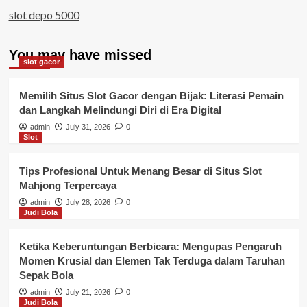
slot depo 5000
You may have missed
slot gacor
Memilih Situs Slot Gacor dengan Bijak: Literasi Pemain
dan Langkah Melindungi Diri di Era Digital
admin
July 31, 2026
0
Slot
Tips Profesional Untuk Menang Besar di Situs Slot
Mahjong Terpercaya
admin
July 28, 2026
0
Judi Bola
Ketika Keberuntungan Berbicara: Mengupas Pengaruh
Momen Krusial dan Elemen Tak Terduga dalam Taruhan
Sepak Bola
admin
July 21, 2026
0
Judi Bola