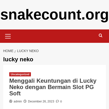
Skip
snakecount.org
to
content
Primary
Menu
HOME
LUCKY NEKO
lucky neko
Uncategorized
Menggali Keuntungan di Lucky
Neko dengan Bermain Slot PG
Soft
0
admin
December 26, 2023