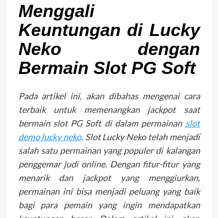
Menggali
Keuntungan di Lucky
Neko dengan
Bermain Slot PG Soft
Pada artikel ini, akan dibahas mengenai cara
terbaik untuk memenangkan jackpot saat
bermain slot PG Soft di dalam permainan
slot
demo lucky neko
. Slot Lucky Neko telah menjadi
salah satu permainan yang populer di kalangan
penggemar judi online. Dengan fitur-fitur yang
menarik dan jackpot yang menggiurkan,
permainan ini bisa menjadi peluang yang baik
bagi para pemain yang ingin mendapatkan