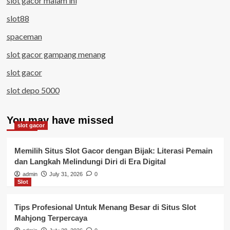
slot gacor malam ini
slot88
spaceman
slot gacor gampang menang
slot gacor
slot depo 5000
You may have missed
slot gacor
Memilih Situs Slot Gacor dengan Bijak: Literasi Pemain
dan Langkah Melindungi Diri di Era Digital
admin
July 31, 2026
0
Slot
Tips Profesional Untuk Menang Besar di Situs Slot
Mahjong Terpercaya