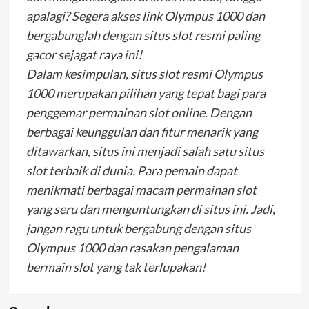
apalagi? Segera akses link Olympus 1000 dan
bergabunglah dengan situs slot resmi paling
gacor sejagat raya ini!
Dalam kesimpulan, situs slot resmi Olympus
1000 merupakan pilihan yang tepat bagi para
penggemar permainan slot online. Dengan
berbagai keunggulan dan fitur menarik yang
ditawarkan, situs ini menjadi salah satu situs
slot terbaik di dunia. Para pemain dapat
menikmati berbagai macam permainan slot
yang seru dan menguntungkan di situs ini. Jadi,
jangan ragu untuk bergabung dengan situs
Olympus 1000 dan rasakan pengalaman
bermain slot yang tak terlupakan!