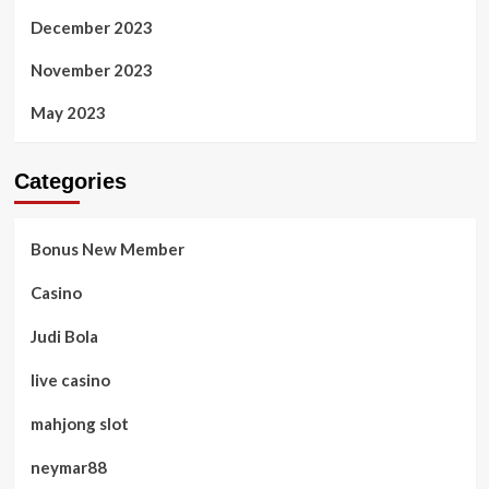
December 2023
November 2023
May 2023
Categories
Bonus New Member
Casino
Judi Bola
live casino
mahjong slot
neymar88