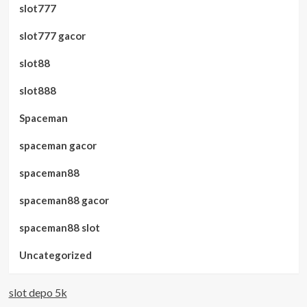
slot777
slot777 gacor
slot88
slot888
Spaceman
spaceman gacor
spaceman88
spaceman88 gacor
spaceman88 slot
Uncategorized
slot depo 5k