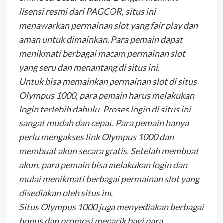
lisensi resmi dari PAGCOR, situs ini
menawarkan permainan slot yang fair play dan
aman untuk dimainkan. Para pemain dapat
menikmati berbagai macam permainan slot
yang seru dan menantang di situs ini.
Untuk bisa memainkan permainan slot di situs
Olympus 1000, para pemain harus melakukan
login terlebih dahulu. Proses login di situs ini
sangat mudah dan cepat. Para pemain hanya
perlu mengakses link Olympus 1000 dan
membuat akun secara gratis. Setelah membuat
akun, para pemain bisa melakukan login dan
mulai menikmati berbagai permainan slot yang
disediakan oleh situs ini.
Situs Olympus 1000 juga menyediakan berbagai
bonus dan promosi menarik bagi para