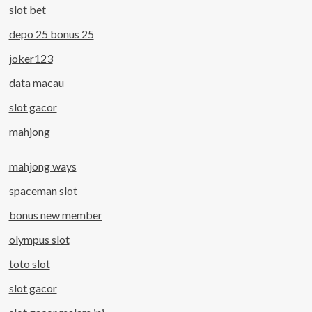
slot bet
depo 25 bonus 25
joker123
data macau
slot gacor
mahjong
mahjong ways
spaceman slot
bonus new member
olympus slot
toto slot
slot gacor