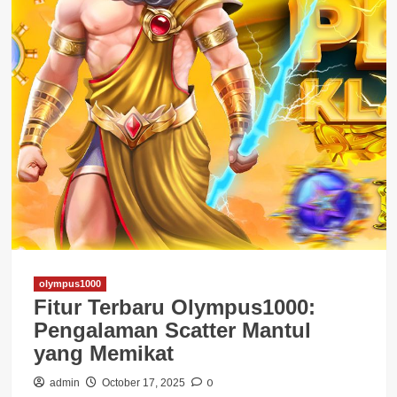
olympus1000
Fitur Terbaru Olympus1000:
Pengalaman Scatter Mantul
yang Memikat
0
admin
October 17, 2025