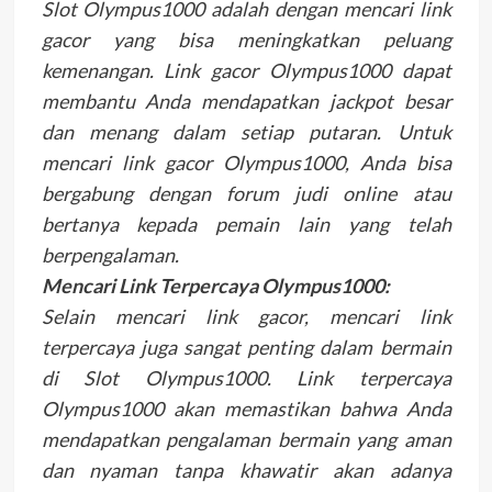
Slot Olympus1000 adalah dengan mencari link
gacor yang bisa meningkatkan peluang
kemenangan. Link gacor Olympus1000 dapat
membantu Anda mendapatkan jackpot besar
dan menang dalam setiap putaran. Untuk
mencari link gacor Olympus1000, Anda bisa
bergabung dengan forum judi online atau
bertanya kepada pemain lain yang telah
berpengalaman.
Mencari Link Terpercaya Olympus1000:
Selain mencari link gacor, mencari link
terpercaya juga sangat penting dalam bermain
di Slot Olympus1000. Link terpercaya
Olympus1000 akan memastikan bahwa Anda
mendapatkan pengalaman bermain yang aman
dan nyaman tanpa khawatir akan adanya