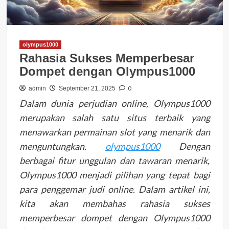
olympus1000
Rahasia Sukses Memperbesar
Dompet dengan Olympus1000
0
admin
September 21, 2025
Dalam dunia perjudian online, Olympus1000
merupakan salah satu situs terbaik yang
menawarkan permainan slot yang menarik dan
menguntungkan.
olympus1000
Dengan
berbagai fitur unggulan dan tawaran menarik,
Olympus1000 menjadi pilihan yang tepat bagi
para penggemar judi online. Dalam artikel ini,
kita akan membahas rahasia sukses
memperbesar dompet dengan Olympus1000