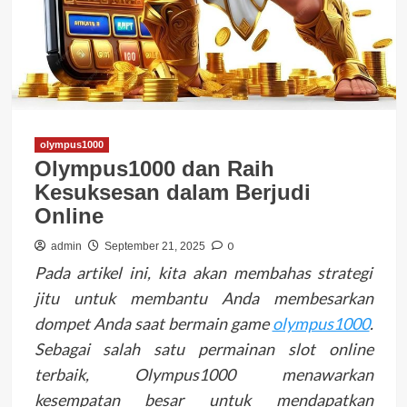
olympus1000
Olympus1000 dan Raih
Kesuksesan dalam Berjudi
Online
0
admin
September 21, 2025
Pada artikel ini, kita akan membahas strategi
jitu untuk membantu Anda membesarkan
dompet Anda saat bermain game
olympus1000
.
Sebagai salah satu permainan slot online
terbaik, Olympus1000 menawarkan
kesempatan besar untuk mendapatkan