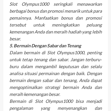
Slot Olympus1000 seringkali menawarkan
berbagai bonus dan promosi menarik untuk para
pemainnya. Manfaatkan bonus dan promosi
tersebut untuk meningkatkan peluang
kemenangan Anda dan meraih hadiah yang lebih
besar.
5. Bermain Dengan Sabar dan Tenang
Dalam bermain di Slot Olympus1000, penting
untuk tetap tenang dan sabar. Jangan terburu-
buru dalam mengambil keputusan dan selalu
analisa situasi permainan dengan baik. Dengan
bermain dengan sabar dan tenang, Anda dapat
mengoptimalkan strategi bermain Anda dan
meraih kemenangan besar.
Bermain di Slot Olympus1000 bisa menjadi
pengalaman yang menyenangkan dan