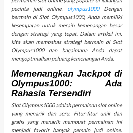
permainan slot online yang populer di kalangan
pecinta judi online.
olympus1000
Dengan
bermain di Slot Olympus1000, Anda memiliki
kesempatan untuk meraih kemenangan besar
dengan strategi yang tepat. Dalam artikel ini,
kita akan membahas strategi bermain di Slot
Olympus1000 dan bagaimana Anda dapat
mengoptimalkan peluang kemenangan Anda.
Memenangkan Jackpot di
Olympus1000: Ada
Rahasia Tersendiri
Slot Olympus1000 adalah permainan slot online
yang menarik dan seru. Fitur-fitur unik dan
grafis yang menarik membuat permainan ini
menjadi favorit banyak pemain judi online.