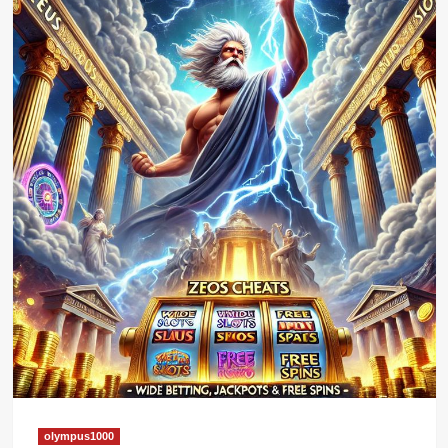
olympus1000