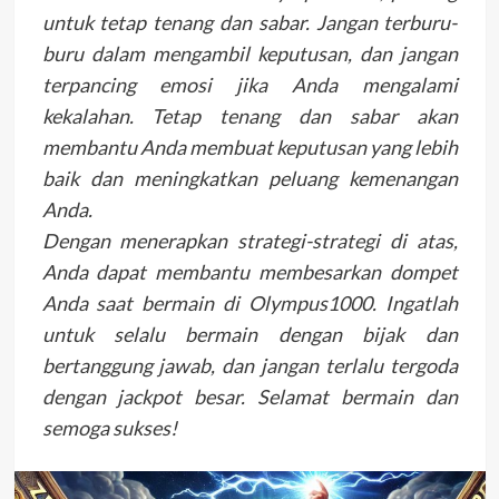
untuk tetap tenang dan sabar. Jangan terburu-
buru dalam mengambil keputusan, dan jangan
terpancing emosi jika Anda mengalami
kekalahan. Tetap tenang dan sabar akan
membantu Anda membuat keputusan yang lebih
baik dan meningkatkan peluang kemenangan
Anda.
Dengan menerapkan strategi-strategi di atas,
Anda dapat membantu membesarkan dompet
Anda saat bermain di Olympus1000. Ingatlah
untuk selalu bermain dengan bijak dan
bertanggung jawab, dan jangan terlalu tergoda
dengan jackpot besar. Selamat bermain dan
semoga sukses!