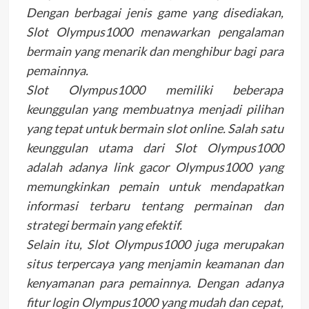
Dengan berbagai jenis game yang disediakan,
Slot Olympus1000 menawarkan pengalaman
bermain yang menarik dan menghibur bagi para
pemainnya.
Slot Olympus1000 memiliki beberapa
keunggulan yang membuatnya menjadi pilihan
yang tepat untuk bermain slot online. Salah satu
keunggulan utama dari Slot Olympus1000
adalah adanya link gacor Olympus1000 yang
memungkinkan pemain untuk mendapatkan
informasi terbaru tentang permainan dan
strategi bermain yang efektif.
Selain itu, Slot Olympus1000 juga merupakan
situs terpercaya yang menjamin keamanan dan
kenyamanan para pemainnya. Dengan adanya
fitur login Olympus1000 yang mudah dan cepat,