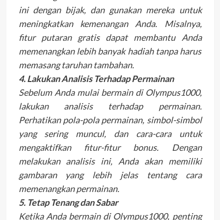
ini dengan bijak, dan gunakan mereka untuk
meningkatkan kemenangan Anda. Misalnya,
fitur putaran gratis dapat membantu Anda
memenangkan lebih banyak hadiah tanpa harus
memasang taruhan tambahan.
4. Lakukan Analisis Terhadap Permainan
Sebelum Anda mulai bermain di Olympus1000,
lakukan analisis terhadap permainan.
Perhatikan pola-pola permainan, simbol-simbol
yang sering muncul, dan cara-cara untuk
mengaktifkan fitur-fitur bonus. Dengan
melakukan analisis ini, Anda akan memiliki
gambaran yang lebih jelas tentang cara
memenangkan permainan.
5. Tetap Tenang dan Sabar
Ketika Anda bermain di Olympus1000, penting