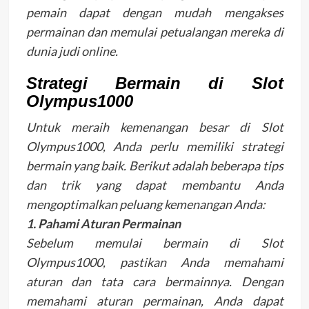
pemain dapat dengan mudah mengakses
permainan dan memulai petualangan mereka di
dunia judi online.
Strategi Bermain di Slot
Olympus1000
Untuk meraih kemenangan besar di Slot
Olympus1000, Anda perlu memiliki strategi
bermain yang baik. Berikut adalah beberapa tips
dan trik yang dapat membantu Anda
mengoptimalkan peluang kemenangan Anda:
1. Pahami Aturan Permainan
Sebelum memulai bermain di Slot
Olympus1000, pastikan Anda memahami
aturan dan tata cara bermainnya. Dengan
memahami aturan permainan, Anda dapat