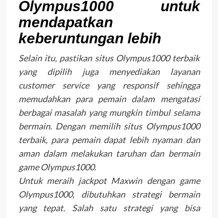
Olympus1000 untuk
mendapatkan
keberuntungan lebih
Selain itu, pastikan situs Olympus1000 terbaik
yang dipilih juga menyediakan layanan
customer service yang responsif sehingga
memudahkan para pemain dalam mengatasi
berbagai masalah yang mungkin timbul selama
bermain. Dengan memilih situs Olympus1000
terbaik, para pemain dapat lebih nyaman dan
aman dalam melakukan taruhan dan bermain
game Olympus1000.
Untuk meraih jackpot Maxwin dengan game
Olympus1000, dibutuhkan strategi bermain
yang tepat. Salah satu strategi yang bisa