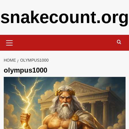
Skip
snakecount.org
to
content
Primary
Menu
HOME
OLYMPUS1000
olympus1000