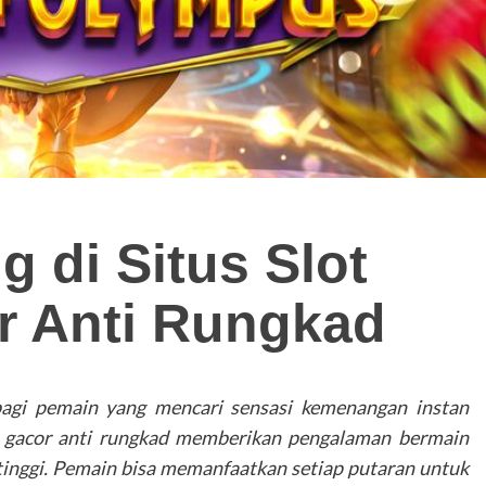
g di Situs Slot
r Anti Rungkad
 bagi pemain yang mencari sensasi kemenangan instan
 gacor anti rungkad memberikan pengalaman bermain
 tinggi. Pemain bisa memanfaatkan setiap putaran untuk