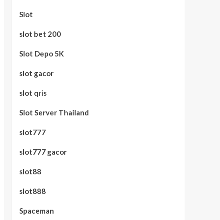
Slot
slot bet 200
Slot Depo 5K
slot gacor
slot qris
Slot Server Thailand
slot777
slot777 gacor
slot88
slot888
Spaceman