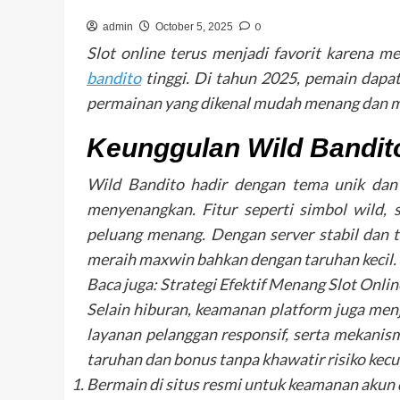
0
admin
October 5, 2025
Slot online terus menjadi favorit karena 
bandito
tinggi. Di tahun 2025, pemain dapa
permainan yang dikenal mudah menang dan me
Keunggulan Wild Bandit
Wild Bandito hadir dengan tema unik dan 
menyenangkan. Fitur seperti simbol wild, s
peluang menang. Dengan server stabil dan t
meraih maxwin bahkan dengan taruhan kecil.
Baca juga: Strategi Efektif Menang Slot Onl
Selain hiburan, keamanan platform juga menj
layanan pelanggan responsif, serta mekanism
taruhan dan bonus tanpa khawatir risiko kec
Bermain di situs resmi untuk keamanan akun 