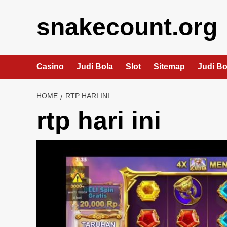
Skip
to
snakecount.org
content
Casino
Judi Bola
Slot
Sitemap
Judi Bo
HOME
RTP HARI INI
rtp hari ini