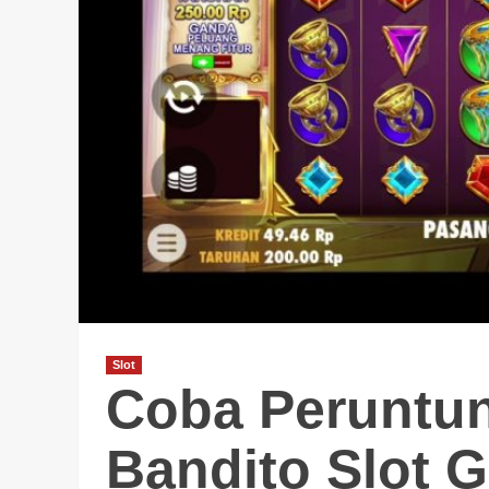
Slot
Coba Peruntun
Bandito Slot G