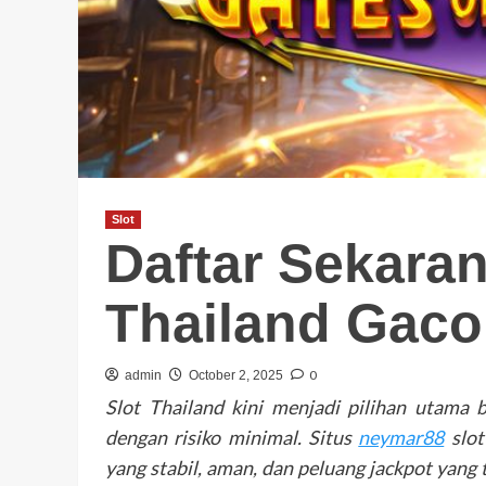
Slot
Daftar Sekaran
Thailand Gaco
0
admin
October 2, 2025
Slot Thailand kini menjadi pilihan utama
dengan risiko minimal. Situs
neymar88
slot
yang stabil, aman, dan peluang jackpot yang