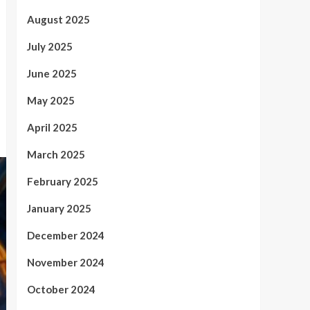
August 2025
July 2025
June 2025
May 2025
April 2025
March 2025
February 2025
January 2025
December 2024
November 2024
October 2024