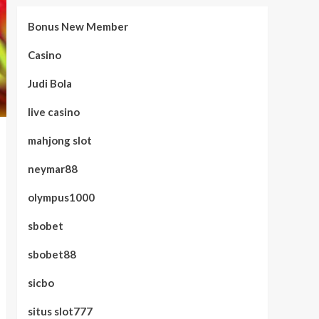
Bonus New Member
Casino
Judi Bola
live casino
mahjong slot
neymar88
olympus1000
sbobet
sbobet88
sicbo
situs slot777