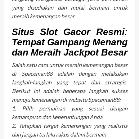
yang disediakan dan mulai bermain untuk
meraih kemenangan besar.
Situs Slot Gacor Resmi:
Tempat Gampang Menang
dan Meraih Jackpot Besar
Salah satu cara untuk meraih kemenangan besar
di Spaceman88 adalah dengan melakukan
langkah-langkah yang tepat dan strategis.
Berikut ini adalah beberapa langkah sukses
menuju kemenangan di website Spaceman88:
1. Pilih permainan yang sesuai dengan
kemampuan dan keberuntungan Anda
2. Tetapkan target kemenangan yang realistis
dan jangan terlalu rakus dalam bermain