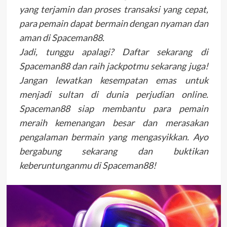
yang terjamin dan proses transaksi yang cepat,
para pemain dapat bermain dengan nyaman dan
aman di Spaceman88.
Jadi, tunggu apalagi? Daftar sekarang di
Spaceman88 dan raih jackpotmu sekarang juga!
Jangan lewatkan kesempatan emas untuk
menjadi sultan di dunia perjudian online.
Spaceman88 siap membantu para pemain
meraih kemenangan besar dan merasakan
pengalaman bermain yang mengasyikkan. Ayo
bergabung sekarang dan buktikan
keberuntunganmu di Spaceman88!