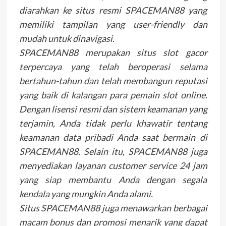
diarahkan ke situs resmi SPACEMAN88 yang
memiliki tampilan yang user-friendly dan
mudah untuk dinavigasi.
SPACEMAN88 merupakan situs slot gacor
terpercaya yang telah beroperasi selama
bertahun-tahun dan telah membangun reputasi
yang baik di kalangan para pemain slot online.
Dengan lisensi resmi dan sistem keamanan yang
terjamin, Anda tidak perlu khawatir tentang
keamanan data pribadi Anda saat bermain di
SPACEMAN88. Selain itu, SPACEMAN88 juga
menyediakan layanan customer service 24 jam
yang siap membantu Anda dengan segala
kendala yang mungkin Anda alami.
Situs SPACEMAN88 juga menawarkan berbagai
macam bonus dan promosi menarik yang dapat