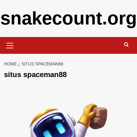
Skip
snakecount.org
to
content
Primary
Menu
HOME
SITUS SPACEMAN88
situs spaceman88