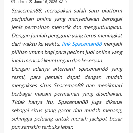
0
admin
June 16, 2026
Spaceman88, merupakan salah satu platform
perjudian online yang menyediakan berbagai
jenis permainan menarik dan menguntungkan.
Dengan jumlah pengguna yang terus meningkat
dari waktu ke waktu,
link Spaceman88
menjadi
pilihan utama bagi para pecinta judi online yang
ingin mencari keuntungan dan keseruan.
Dengan adanya alternatif spaceman88 yang
resmi, para pemain dapat dengan mudah
mengakses situs Spaceman88 dan menikmati
berbagai macam permainan yang disediakan.
Tidak hanya itu, Spaceman88 juga dikenal
sebagai situs yang gacor dan mudah menang,
sehingga peluang untuk meraih jackpot besar
pun semakin terbuka lebar.