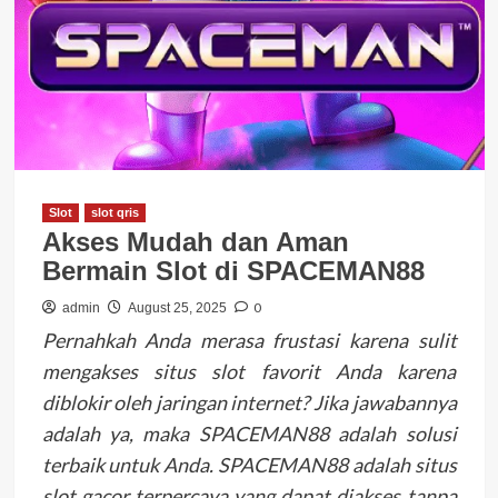
Slot
slot qris
Akses Mudah dan Aman
Bermain Slot di SPACEMAN88
0
admin
August 25, 2025
Pernahkah Anda merasa frustasi karena sulit
mengakses situs slot favorit Anda karena
diblokir oleh jaringan internet? Jika jawabannya
adalah ya, maka SPACEMAN88 adalah solusi
terbaik untuk Anda. SPACEMAN88 adalah situs
slot gacor terpercaya yang dapat diakses tanpa