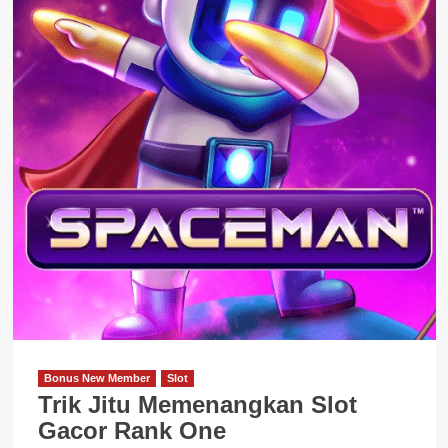
Bonus New Member
Slot
Trik Jitu Memenangkan Slot
Gacor Rank One