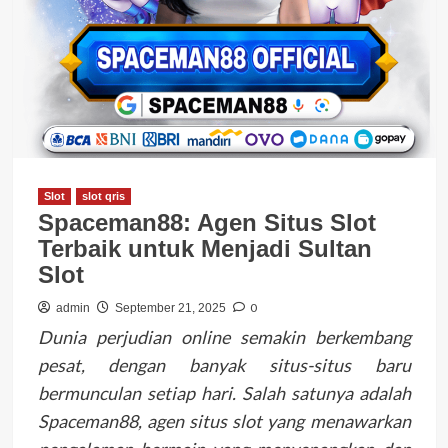
Slot
slot qris
Spaceman88: Agen Situs Slot
Terbaik untuk Menjadi Sultan
Slot
0
admin
September 21, 2025
Dunia perjudian online semakin berkembang
pesat, dengan banyak situs-situs baru
bermunculan setiap hari. Salah satunya adalah
Spaceman88, agen situs slot yang menawarkan