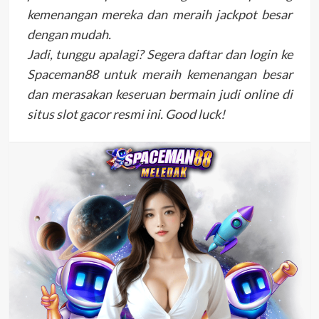
kemenangan mereka dan meraih jackpot besar
dengan mudah.
Jadi, tunggu apalagi? Segera daftar dan login ke
Spaceman88 untuk meraih kemenangan besar
dan merasakan keseruan bermain judi online di
situs slot gacor resmi ini. Good luck!