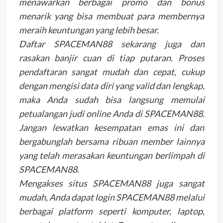
menawarkan berbagai promo dan bonus
menarik yang bisa membuat para membernya
meraih keuntungan yang lebih besar.
Daftar SPACEMAN88 sekarang juga dan
rasakan banjir cuan di tiap putaran. Proses
pendaftaran sangat mudah dan cepat, cukup
dengan mengisi data diri yang valid dan lengkap,
maka Anda sudah bisa langsung memulai
petualangan judi online Anda di SPACEMAN88.
Jangan lewatkan kesempatan emas ini dan
bergabunglah bersama ribuan member lainnya
yang telah merasakan keuntungan berlimpah di
SPACEMAN88.
Mengakses situs SPACEMAN88 juga sangat
mudah, Anda dapat login SPACEMAN88 melalui
berbagai platform seperti komputer, laptop,