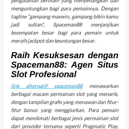
pengalaman bermain yang menyenangkan dan
menguntungkan bagi para pemainnya. Dengan
tagline "gampang maxwin, gampang bikin kamu
jadi sultan", Spaceman88 menjanjikan
kesempatan besar bagi para pemain untuk
meraih jackpot dan keuntungan besar.
Raih Kesuksesan dengan
Spaceman88: Agen Situs
Slot Profesional
link alternatif spaceman88
menawarkan
berbagai macam permainan slot yang menarik,
dengan tampilan grafis yang menawan dan fitur-
fitur bonus yang menggiurkan. Para pemain
dapat menikmati berbagai jenis permainan slot
dari provider ternama seperti Pragmatic Play,