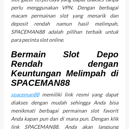
perlu menggunakan VPN. Dengan berbagai
macam permainan slot yang menarik dan
deposit rendah namun hasil melimpah,
SPACEMAN88 adalah pilihan terbaik untuk
para pecinta slot online.
Bermain Slot Depo
Rendah dengan
Keuntungan Melimpah di
SPACEMAN88
spaceman88
memiliki link resmi yang dapat
diakses dengan mudah sehingga Anda bisa
menikmati berbagai permainan slot favorit
Anda kapan pun dan di mana pun. Dengan klik
link SPACEMAN88, Anda akan langsung