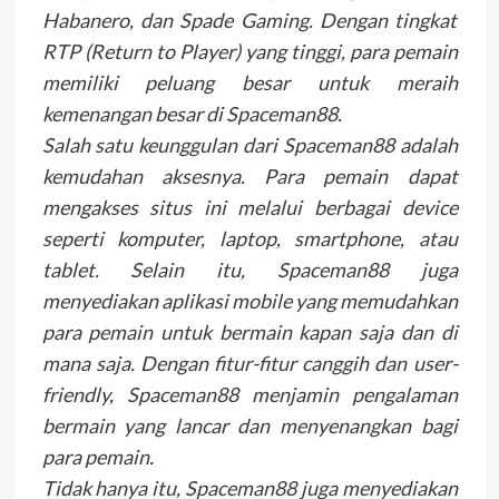
Habanero, dan Spade Gaming. Dengan tingkat
RTP (Return to Player) yang tinggi, para pemain
memiliki peluang besar untuk meraih
kemenangan besar di Spaceman88.
Salah satu keunggulan dari Spaceman88 adalah
kemudahan aksesnya. Para pemain dapat
mengakses situs ini melalui berbagai device
seperti komputer, laptop, smartphone, atau
tablet. Selain itu, Spaceman88 juga
menyediakan aplikasi mobile yang memudahkan
para pemain untuk bermain kapan saja dan di
mana saja. Dengan fitur-fitur canggih dan user-
friendly, Spaceman88 menjamin pengalaman
bermain yang lancar dan menyenangkan bagi
para pemain.
Tidak hanya itu, Spaceman88 juga menyediakan