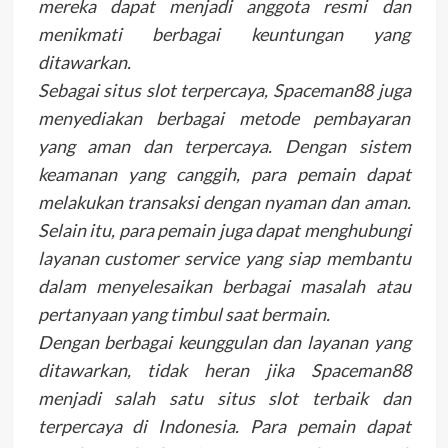
mereka dapat menjadi anggota resmi dan
menikmati berbagai keuntungan yang
ditawarkan.
Sebagai situs slot terpercaya, Spaceman88 juga
menyediakan berbagai metode pembayaran
yang aman dan terpercaya. Dengan sistem
keamanan yang canggih, para pemain dapat
melakukan transaksi dengan nyaman dan aman.
Selain itu, para pemain juga dapat menghubungi
layanan customer service yang siap membantu
dalam menyelesaikan berbagai masalah atau
pertanyaan yang timbul saat bermain.
Dengan berbagai keunggulan dan layanan yang
ditawarkan, tidak heran jika Spaceman88
menjadi salah satu situs slot terbaik dan
terpercaya di Indonesia. Para pemain dapat