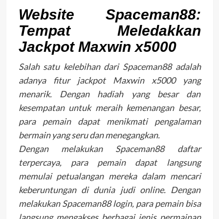
Website Spaceman88:
Tempat Meledakkan
Jackpot Maxwin x5000
Salah satu kelebihan dari Spaceman88 adalah
adanya fitur jackpot Maxwin x5000 yang
menarik. Dengan hadiah yang besar dan
kesempatan untuk meraih kemenangan besar,
para pemain dapat menikmati pengalaman
bermain yang seru dan menegangkan.
Dengan melakukan Spaceman88 daftar
terpercaya, para pemain dapat langsung
memulai petualangan mereka dalam mencari
keberuntungan di dunia judi online. Dengan
melakukan Spaceman88 login, para pemain bisa
langsung mengakses berbagai jenis permainan