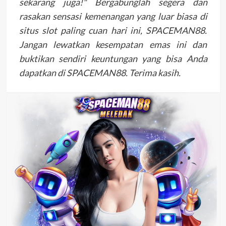
sekarang juga!" Bergabunglah segera dan
rasakan sensasi kemenangan yang luar biasa di
situs slot paling cuan hari ini, SPACEMAN88.
Jangan lewatkan kesempatan emas ini dan
buktikan sendiri keuntungan yang bisa Anda
dapatkan di SPACEMAN88. Terima kasih.