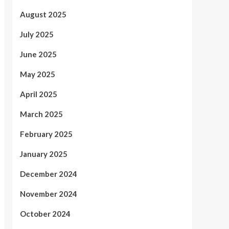
August 2025
July 2025
June 2025
May 2025
April 2025
March 2025
February 2025
January 2025
December 2024
November 2024
October 2024