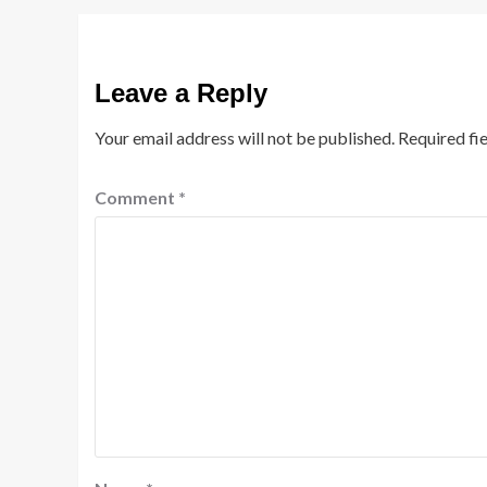
Leave a Reply
Your email address will not be published.
Required fi
Comment
*