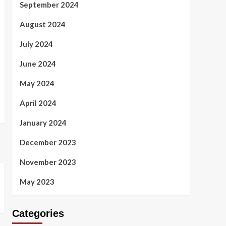
September 2024
August 2024
July 2024
June 2024
May 2024
April 2024
January 2024
December 2023
November 2023
May 2023
Categories