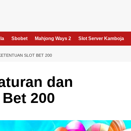
la
Sbobet
Mahjong Ways 2
Slot Server Kamboja
ETENTUAN SLOT BET 200
aturan dan
 Bet 200