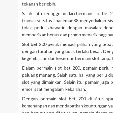
tekanan berlebih.
Salah satu keunggulan dari bermain slot bet
transaksi. Situs spaceman88 menyediakan si
tidak perlu khawatir dengan masalah depo
memberikan bonus dan promo menarik bagi para
Slot bet 200 perak menjadi pilihan yang tepa
dengan taruhan yang tidak terlalu besar. De
kegembiraan dan keseruan bermain slot tanpa 
Dalam bermain slot bet 200, pemain perlu
peluang menang. Salah satu hal yang perlu d
slot yang dimainkan. Selain itu, pemain juga
emosi saat mengalami kekalahan.
Dengan bermain slot bet 200 di situs sp
kemenangan dan mendapatkan keuntungan yan
dan bonus yang ditawarkan, pemain dapat 