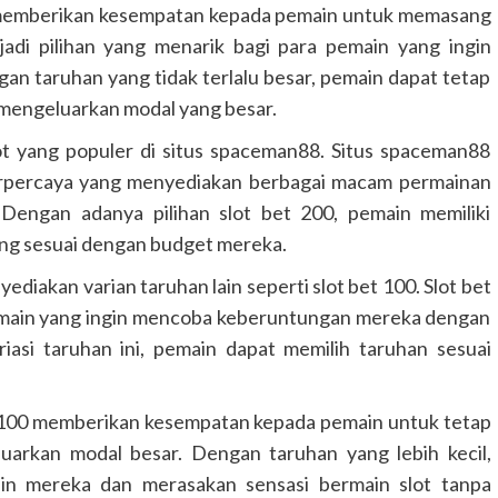
memberikan kesempatan kepada pemain untuk memasang
jadi pilihan yang menarik bagi para pemain yang ingin
gan taruhan yang tidak terlalu besar, pemain dapat tetap
 mengeluarkan modal yang besar.
lot yang populer di situs spaceman88. Situs spaceman88
e terpercaya yang menyediakan berbagai macam permainan
 Dengan adanya pilihan slot bet 200, pemain memiliki
ng sesuai dengan budget mereka.
ediakan varian taruhan lain seperti slot bet 100. Slot bet
pemain yang ingin mencoba keberuntungan mereka dengan
iasi taruhan ini, pemain dapat memilih taruhan sesuai
 bet 100 memberikan kesempatan kepada pemain untuk tetap
uarkan modal besar. Dengan taruhan yang lebih kecil,
n mereka dan merasakan sensasi bermain slot tanpa