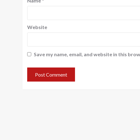
Name
*
Website
Save my name, email, and website in this brow