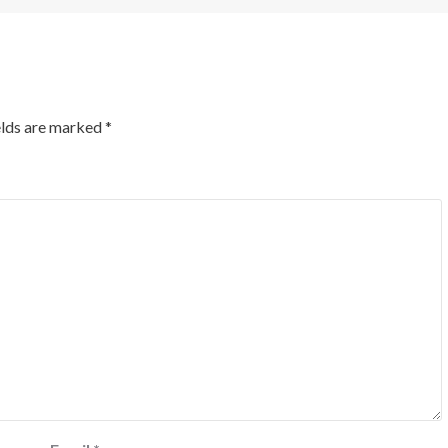
elds are marked
*