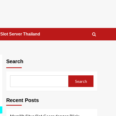
Slot Server Thailand
Search
Search
Recent Posts