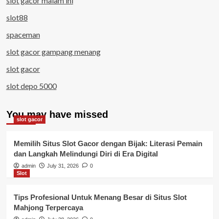
slot gacor malam ini
slot88
spaceman
slot gacor gampang menang
slot gacor
slot depo 5000
You may have missed
slot gacor
Memilih Situs Slot Gacor dengan Bijak: Literasi Pemain
dan Langkah Melindungi Diri di Era Digital
admin
July 31, 2026
0
Slot
Tips Profesional Untuk Menang Besar di Situs Slot
Mahjong Terpercaya