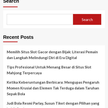
Search
Search
Recent Posts
Memilih Situs Slot Gacor dengan Bijak: Literasi Pemain
dan Langkah Melindungi Diri di Era Digital
Tips Profesional Untuk Menang Besar di Situs Slot
Mahjong Terpercaya
Ketika Keberuntungan Berbicara: Mengupas Pengaruh
Momen Krusial dan Elemen Tak Terduga dalam Taruhan
Sepak Bola
Judi Bola Resmi Parlay, Susun Tiket dengan Pilihan yang