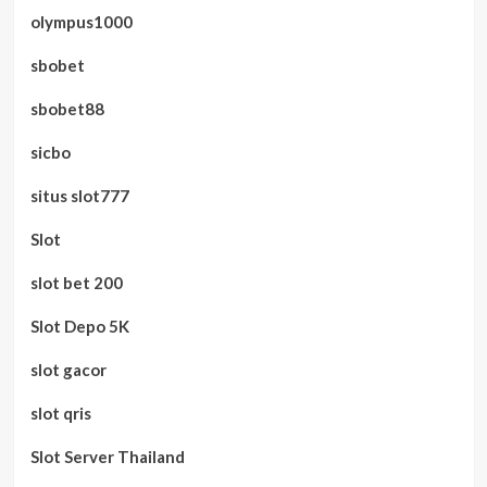
olympus1000
sbobet
sbobet88
sicbo
situs slot777
Slot
slot bet 200
Slot Depo 5K
slot gacor
slot qris
Slot Server Thailand