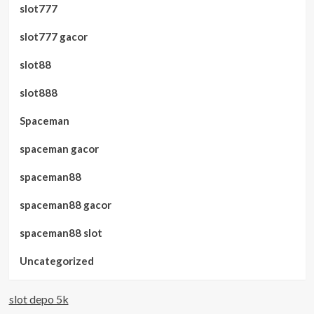
slot777
slot777 gacor
slot88
slot888
Spaceman
spaceman gacor
spaceman88
spaceman88 gacor
spaceman88 slot
Uncategorized
slot depo 5k