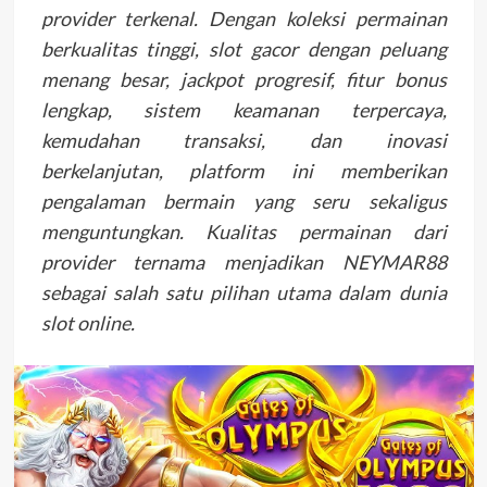
provider terkenal. Dengan koleksi permainan
berkualitas tinggi, slot gacor dengan peluang
menang besar, jackpot progresif, fitur bonus
lengkap, sistem keamanan terpercaya,
kemudahan transaksi, dan inovasi
berkelanjutan, platform ini memberikan
pengalaman bermain yang seru sekaligus
menguntungkan. Kualitas permainan dari
provider ternama menjadikan NEYMAR88
sebagai salah satu pilihan utama dalam dunia
slot online.