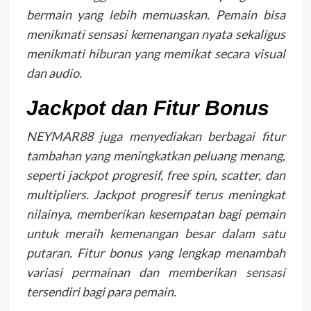
bermain yang lebih memuaskan. Pemain bisa
menikmati sensasi kemenangan nyata sekaligus
menikmati hiburan yang memikat secara visual
dan audio.
Jackpot dan Fitur Bonus
NEYMAR88 juga menyediakan berbagai fitur
tambahan yang meningkatkan peluang menang,
seperti jackpot progresif, free spin, scatter, dan
multipliers. Jackpot progresif terus meningkat
nilainya, memberikan kesempatan bagi pemain
untuk meraih kemenangan besar dalam satu
putaran. Fitur bonus yang lengkap menambah
variasi permainan dan memberikan sensasi
tersendiri bagi para pemain.