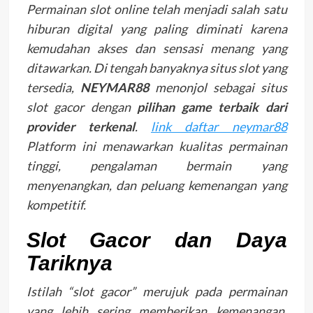
Permainan slot online telah menjadi salah satu
hiburan digital yang paling diminati karena
kemudahan akses dan sensasi menang yang
ditawarkan. Di tengah banyaknya situs slot yang
tersedia,
NEYMAR88
menonjol sebagai situs
slot gacor dengan
pilihan game terbaik dari
provider terkenal
.
link daftar neymar88
Platform ini menawarkan kualitas permainan
tinggi, pengalaman bermain yang
menyenangkan, dan peluang kemenangan yang
kompetitif.
Slot Gacor dan Daya
Tariknya
Istilah “slot gacor” merujuk pada permainan
yang lebih sering memberikan kemenangan,