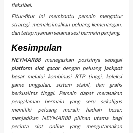
fleksibel.
Fitur-fitur ini membantu pemain mengatur
strategi, memaksimalkan peluang kemenangan,
dan tetap nyaman selama sesi bermain panjang.
Kesimpulan
NEYMAR88
menegaskan posisinya sebagai
platform slot gacor
dengan peluang
jackpot
besar
melalui kombinasi RTP tinggi, koleksi
game unggulan, sistem stabil, dan grafis
berkualitas tinggi. Pemain dapat merasakan
pengalaman bermain yang seru sekaligus
memiliki peluang meraih hadiah besar,
menjadikan NEYMAR88 pilihan utama bagi
pecinta slot online yang mengutamakan