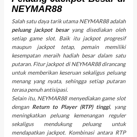
NEYMAR88
Salah satu daya tarik utama NEYMAR88 adalah
peluang jackpot besar
yang disediakan oleh
setiap game slot. Baik itu jackpot progresif
maupun jackpot tetap, pemain memiliki
kesempatan meraih hadiah besar dalam satu
putaran. Fitur jackpot di NEYMAR88 dirancang
untuk memberikan keseruan sekaligus peluang
menang yang nyata, sehingga setiap putaran
terasa penuh antisipasi.
Selain itu, NEYMAR88 menyediakan game slot
dengan
Return to Player (RTP) tinggi
, yang
meningkatkan peluang kemenangan reguler
sekaligus mendukung peluang untuk
mendapatkan jackpot. Kombinasi antara RTP