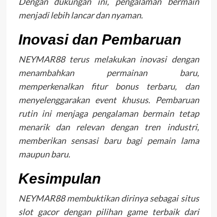
Dengan dukungan ini, pengalaman bermain
menjadi lebih lancar dan nyaman.
Inovasi dan Pembaruan
NEYMAR88 terus melakukan inovasi dengan
menambahkan permainan baru,
memperkenalkan fitur bonus terbaru, dan
menyelenggarakan event khusus. Pembaruan
rutin ini menjaga pengalaman bermain tetap
menarik dan relevan dengan tren industri,
memberikan sensasi baru bagi pemain lama
maupun baru.
Kesimpulan
NEYMAR88 membuktikan dirinya sebagai situs
slot gacor dengan pilihan game terbaik dari