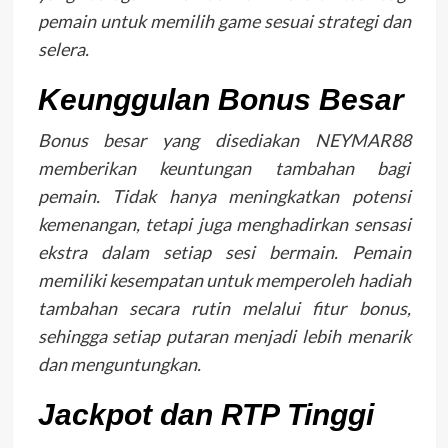
pemain untuk memilih game sesuai strategi dan
selera.
Keunggulan Bonus Besar
Bonus besar yang disediakan NEYMAR88
memberikan keuntungan tambahan bagi
pemain. Tidak hanya meningkatkan potensi
kemenangan, tetapi juga menghadirkan sensasi
ekstra dalam setiap sesi bermain. Pemain
memiliki kesempatan untuk memperoleh hadiah
tambahan secara rutin melalui fitur bonus,
sehingga setiap putaran menjadi lebih menarik
dan menguntungkan.
Jackpot dan RTP Tinggi