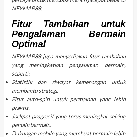
NEYMAR88.
Fitur Tambahan untuk
Pengalaman Bermain
Optimal
NEYMAR88 juga menyediakan fitur tambahan
yang meningkatkan pengalaman bermain,
seperti:
Statistik dan riwayat kemenangan untuk
membantu strategi.
Fitur auto-spin untuk permainan yang lebih
praktis.
Jackpot progresif yang terus meningkat seiring
pemain bermain.
Dukungan mobile yang membuat bermain lebih