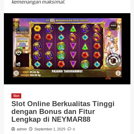
kemenangan maksimal.
Slot
Slot Online Berkualitas Tinggi
dengan Bonus dan Fitur
Lengkap di NEYMAR88
0
admin
September 1, 2025