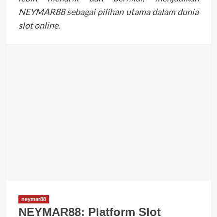
NEYMAR88 sebagai pilihan utama dalam dunia
slot online.
neymar88
NEYMAR88: Platform Slot