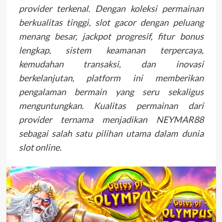
provider terkenal. Dengan koleksi permainan
berkualitas tinggi, slot gacor dengan peluang
menang besar, jackpot progresif, fitur bonus
lengkap, sistem keamanan terpercaya,
kemudahan transaksi, dan inovasi
berkelanjutan, platform ini memberikan
pengalaman bermain yang seru sekaligus
menguntungkan. Kualitas permainan dari
provider ternama menjadikan NEYMAR88
sebagai salah satu pilihan utama dalam dunia
slot online.