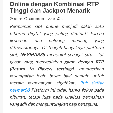
Online dengan Kombinasi RTP
Tinggi dan Jackpot Menarik
0
admin
September 1, 2025
Permainan slot online menjadi salah satu
hiburan digital yang paling diminati karena
keseruan dan peluang menang yang
ditawarkannya. Di tengah banyaknya platform
slot,
NEYMAR88
menonjol sebagai situs slot
gacor yang menyediakan
game dengan RTP
(Return to Player) tertinggi
, memberikan
kesempatan lebih besar bagi pemain untuk
meraih kemenangan signifikan.
link daftar
neymar88
Platform ini tidak hanya fokus pada
hiburan, tetapi juga pada kualitas permainan
yang adil dan menguntungkan bagi pengguna.