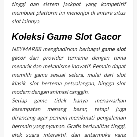
tinggi dan sistem jackpot yang kompetitif
membuat platform ini menonjol di antara situs
slot lainnya.
Koleksi Game Slot Gacor
NEYMAR88 menghadirkan berbagai
game slot
gacor
dari provider ternama dengan tema
menarik dan mekanisme inovatif. Pemain dapat
memilih game sesuai selera, mulai dari slot
klasik, slot bertema petualangan, hingga slot
modern dengan animasi canggih.
Setiap game tidak hanya menawarkan
kesempatan menang besar, tetapi juga
dirancang agar pemain menikmati pengalaman
bermain yang nyaman. Grafis berkualitas tinggi,
efek suara interaktif, dan antarmuka yang