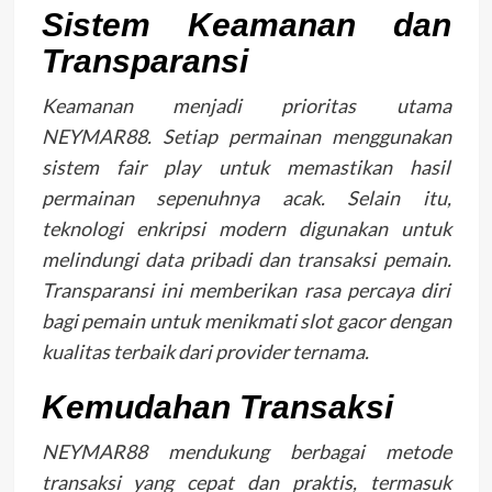
Sistem Keamanan dan
Transparansi
Keamanan menjadi prioritas utama
NEYMAR88. Setiap permainan menggunakan
sistem fair play untuk memastikan hasil
permainan sepenuhnya acak. Selain itu,
teknologi enkripsi modern digunakan untuk
melindungi data pribadi dan transaksi pemain.
Transparansi ini memberikan rasa percaya diri
bagi pemain untuk menikmati slot gacor dengan
kualitas terbaik dari provider ternama.
Kemudahan Transaksi
NEYMAR88 mendukung berbagai metode
transaksi yang cepat dan praktis, termasuk