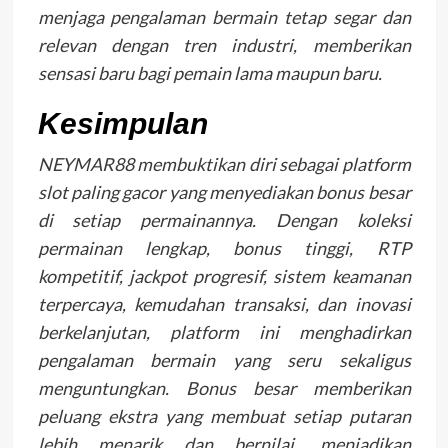
menjaga pengalaman bermain tetap segar dan
relevan dengan tren industri, memberikan
sensasi baru bagi pemain lama maupun baru.
Kesimpulan
NEYMAR88 membuktikan diri sebagai platform
slot paling gacor yang menyediakan bonus besar
di setiap permainannya. Dengan koleksi
permainan lengkap, bonus tinggi, RTP
kompetitif, jackpot progresif, sistem keamanan
terpercaya, kemudahan transaksi, dan inovasi
berkelanjutan, platform ini menghadirkan
pengalaman bermain yang seru sekaligus
menguntungkan. Bonus besar memberikan
peluang ekstra yang membuat setiap putaran
lebih menarik dan bernilai, menjadikan