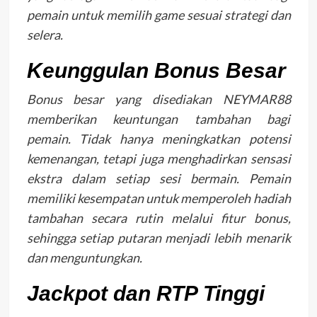
pemain untuk memilih game sesuai strategi dan
selera.
Keunggulan Bonus Besar
Bonus besar yang disediakan NEYMAR88
memberikan keuntungan tambahan bagi
pemain. Tidak hanya meningkatkan potensi
kemenangan, tetapi juga menghadirkan sensasi
ekstra dalam setiap sesi bermain. Pemain
memiliki kesempatan untuk memperoleh hadiah
tambahan secara rutin melalui fitur bonus,
sehingga setiap putaran menjadi lebih menarik
dan menguntungkan.
Jackpot dan RTP Tinggi