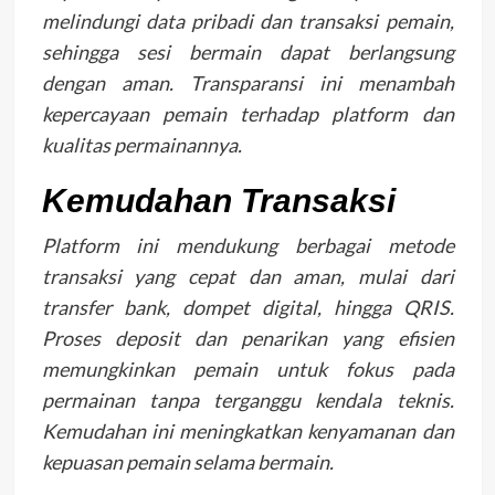
melindungi data pribadi dan transaksi pemain,
sehingga sesi bermain dapat berlangsung
dengan aman. Transparansi ini menambah
kepercayaan pemain terhadap platform dan
kualitas permainannya.
Kemudahan Transaksi
Platform ini mendukung berbagai metode
transaksi yang cepat dan aman, mulai dari
transfer bank, dompet digital, hingga QRIS.
Proses deposit dan penarikan yang efisien
memungkinkan pemain untuk fokus pada
permainan tanpa terganggu kendala teknis.
Kemudahan ini meningkatkan kenyamanan dan
kepuasan pemain selama bermain.