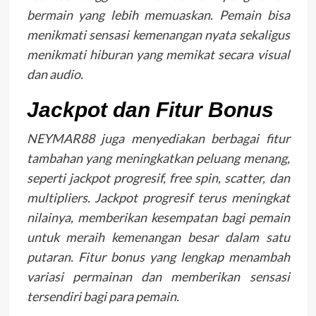
bermain yang lebih memuaskan. Pemain bisa
menikmati sensasi kemenangan nyata sekaligus
menikmati hiburan yang memikat secara visual
dan audio.
Jackpot dan Fitur Bonus
NEYMAR88 juga menyediakan berbagai fitur
tambahan yang meningkatkan peluang menang,
seperti jackpot progresif, free spin, scatter, dan
multipliers. Jackpot progresif terus meningkat
nilainya, memberikan kesempatan bagi pemain
untuk meraih kemenangan besar dalam satu
putaran. Fitur bonus yang lengkap menambah
variasi permainan dan memberikan sensasi
tersendiri bagi para pemain.