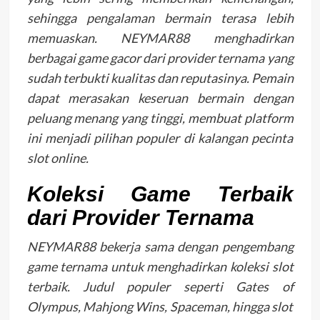
sehingga pengalaman bermain terasa lebih
memuaskan. NEYMAR88 menghadirkan
berbagai game gacor dari provider ternama yang
sudah terbukti kualitas dan reputasinya. Pemain
dapat merasakan keseruan bermain dengan
peluang menang yang tinggi, membuat platform
ini menjadi pilihan populer di kalangan pecinta
slot online.
Koleksi Game Terbaik
dari Provider Ternama
NEYMAR88 bekerja sama dengan pengembang
game ternama untuk menghadirkan koleksi slot
terbaik. Judul populer seperti Gates of
Olympus, Mahjong Wins, Spaceman, hingga slot