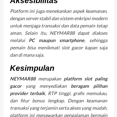
Aksesibilitas
Platform ini juga menekankan aspek keamanan,
dengan server stabil dan sistem enkripsi modern
untuk menjaga transaksi dan data pemain tetap
aman. Selain itu, NEYMAR88 dapat diakses
melalui
PC maupun smartphone
, sehingga
pemain bisa menikmati slot gacor kapan saja
dan di mana saja.
Kesimpulan
NEYMAR88
merupakan
platform slot paling
gacor
yang menyediakan
beragam pilihan
provider terbaik
, RTP tinggi, grafis memukau,
dan fitur bonus lengkap. Dengan keamanan
transaksi yang terjamin serta akses yang mudah,
platform ini menawarkan pengalaman bermain