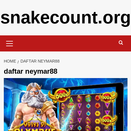
Skip
snakecount.org
to
content
Primary
Menu
HOME
DAFTAR NEYMAR88
daftar neymar88