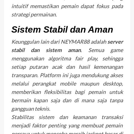
intuitif memastikan pemain dapat fokus pada
strategi permainan.
Sistem Stabil dan Aman
Keunggulan lain dari NEYMAR88 adalah
server
stabil dan sistem aman
. Semua game
menggunakan algoritma fair play, sehingga
setiap putaran acak dan hasil kemenangan
transparan. Platform ini juga mendukung akses
melalui perangkat mobile maupun desktop,
memberikan fleksibilitas bagi pemain untuk
bermain kapan saja dan di mana saja tanpa
gangguan teknis.
Stabilitas sistem dan keamanan transaksi
menjadi faktor penting yang membuat pemain
percaya untuk mencoba meraih jackpot besar di